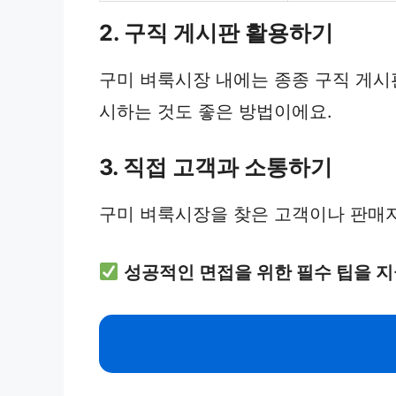
2. 구직 게시판 활용하기
구미 벼룩시장 내에는 종종 구직 게시
시하는 것도 좋은 방법이에요.
3. 직접 고객과 소통하기
구미 벼룩시장을 찾은 고객이나 판매자
성공적인 면접을 위한 필수 팁을 지