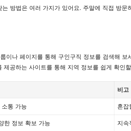
는 방법은 여러 가지가 있어요. 주말에 직접 방문
 그룹이나 페이지를 통해 구인구직 정보를 검색해 보
를 제공하는 사이트를 통해 지역 정보를 쉽게 확인할
비고
 소통 가능
혼잡
양한 정보 확보 가능
지속