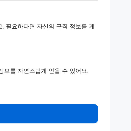
, 필요하다면 자신의 구직 정보를 게
정보를 자연스럽게 얻을 수 있어요.