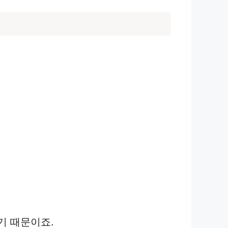
기 때문이죠.