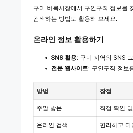
구미 벼룩시장에서 구인구직 정보를 찾
검색하는 방법도 활용해 보세요.
온라인 정보 활용하기
SNS 활용
: 구미 지역의 SNS
전문 웹사이트
: 구인구직 정보
방법
장점
주말 방문
직접 확인 및
온라인 검색
편리하고 다