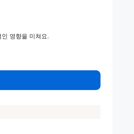
적인 영향을 미쳐요.