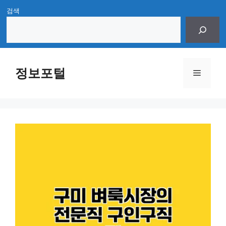
Skip
검색
to
content
정보포털
Menu