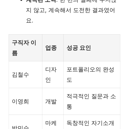
지 않고, 계속해서 도전한 결과였어
요.
구직자 이
업종
성공 요인
름
디자
포트폴리오의 완성
김철수
인
도
적극적인 질문과 소
이영희
개발
통
마케
독창적인 자기소개
박민수