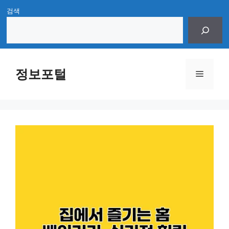
Skip
검색
to
content
정보포털
Menu