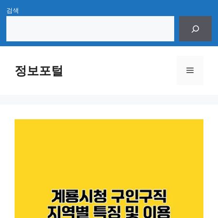
Skip
검색
to
content
정보포털
Menu