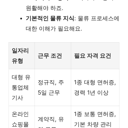
원활해야 하죠.
기본적인 물류 지식
: 물류 프로세스에
대한 이해가 필요해요.
일자리
근무 조건
필요 자격 요건
유형
대형 유
정규직, 주
1종 대형 면허증,
통업체
5일 근무
경력 1년 이상
기사
온라인
1종 보통 면허증,
계약직, 유
쇼핑몰
기본 차량 관리