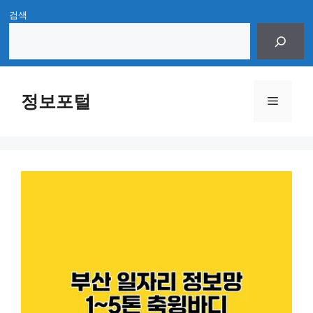
Skip
검색
to
content
정보포털
Menu