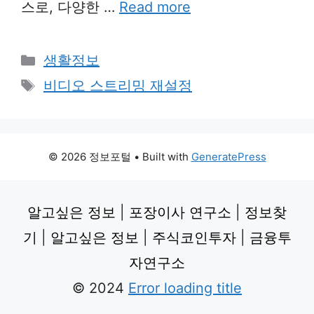
스로, 다양한 …
Read more
Categories
생활정보
Tags
비디오 스트리밍 재설정
© 2026 정보포털
• Built with
GeneratePress
알고싶은 정보
|
포장이사 연구소
|
정보찾
기
|
알고싶은 정보
|
주식코인투자
|
금융투
자연구소
© 2024
Error loading title