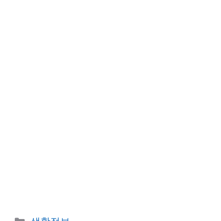
Categories