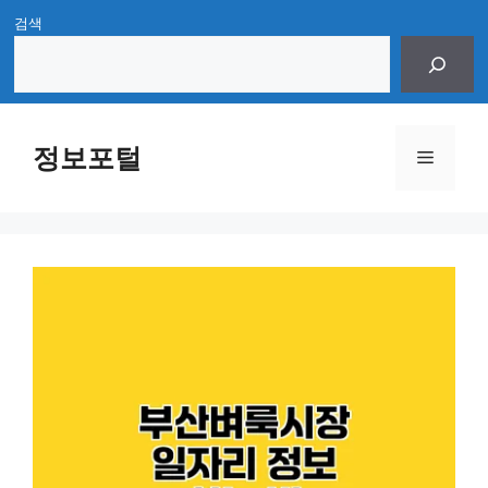
Skip
검색
to
content
정보포털
Menu