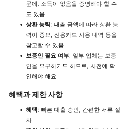
문에, 소득이 없음을 증명해야 할 수
도 있음
상환 능력
: 대출 금액에 따라 상환 능
력이 중요, 신용카드 사용 내역 등을
참고할 수 있음
보증인 필요 여부
: 일부 업체는 보증
인을 요구하기도 하므로, 사전에 확
인해야 해요
혜택과 제한 사항
혜택
: 빠른 대출 승인, 간편한 서류 절
차