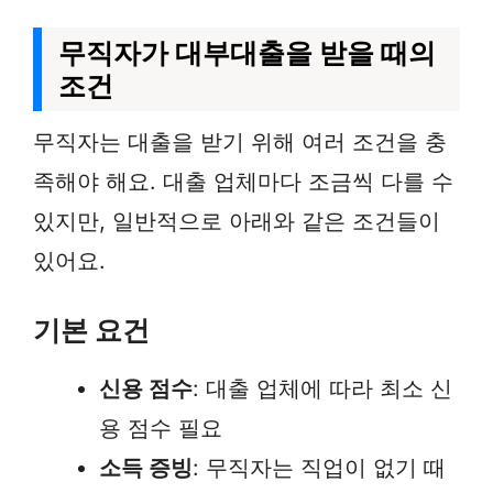
무직자가 대부대출을 받을 때의
조건
무직자는 대출을 받기 위해 여러 조건을 충
족해야 해요. 대출 업체마다 조금씩 다를 수
있지만, 일반적으로 아래와 같은 조건들이
있어요.
기본 요건
신용 점수
: 대출 업체에 따라 최소 신
용 점수 필요
소득 증빙
: 무직자는 직업이 없기 때