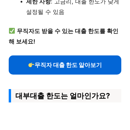
제한 사항
: 고금리, 대출 한도가 낮게
설정될 수 있음
무직자도 받을 수 있는 대출 한도를 확인
해 보세요!
무직자 대출 한도 알아보기
대부대출 한도는 얼마인가요?