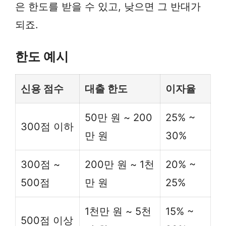
은 한도를 받을 수 있고, 낮으면 그 반대가
되죠.
한도 예시
신용 점수
대출 한도
이자율
50만 원 ~ 200
25% ~
300점 이하
만 원
30%
300점 ~
200만 원 ~ 1천
20% ~
500점
만 원
25%
1천만 원 ~ 5천
15% ~
500점 이상