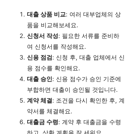
대출 상품 비교
: 여러 대부업체의 상
품을 비교해보세요.
신청서 작성
: 필요한 서류를 준비하
여 신청서를 작성해요.
신용 점검
: 신청 후, 대출 업체에서 신
용 점수를 확인해요.
대출 승인
: 신용 점수가 승인 기준에
부합하면 대출이 승인될 것입니다.
계약 체결
: 조건을 다시 확인한 후, 계
약서를 체결해요.
대출금 수령
: 계약 후 대출금을 수령
하고, 상환 계획을 잘 세워요.