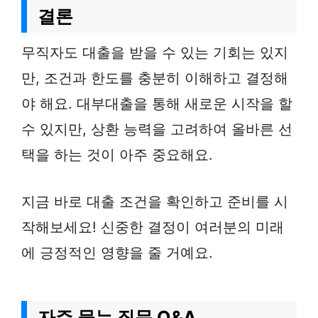
결론
무직자도 대출을 받을 수 있는 기회는 있지
만, 조건과 한도를 충분히 이해하고 결정해
야 해요. 대부대출을 통해 새로운 시작을 할
수 있지만, 상환 능력을 고려하여 올바른 선
택을 하는 것이 아주 중요해요.
지금 바로 대출 조건을 확인하고 준비를 시
작해보세요! 신중한 결정이 여러분의 미래
에 긍정적인 영향을 줄 거예요.
자주 묻는 질문 Q&A