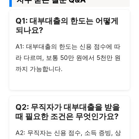
Q1: 대부대출의 한도는 어떻게
되나요?
A1: 대부대출의 한도는 신용 점수에 따
라 다르며, 보통 50만 원에서 5천만 원
까지 가능합니다.
Q2: 무직자가 대부대출을 받을
때 필요한 조건은 무엇인가요?
A2: 무직자는 신용 점수, 소득 증빙, 상