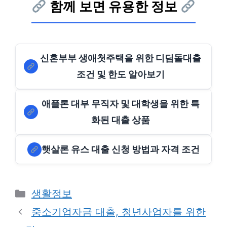
함께 보면 유용한 정보
신혼부부 생애첫주택을 위한 디딤돌대출
조건 및 한도 알아보기
애플론 대부 무직자 및 대학생을 위한 특
화된 대출 상품
햇살론 유스 대출 신청 방법과 자격 조건
Categories
생활정보
중소기업자금 대출, 청년사업자를 위한