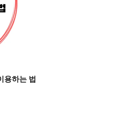
이용하는 법