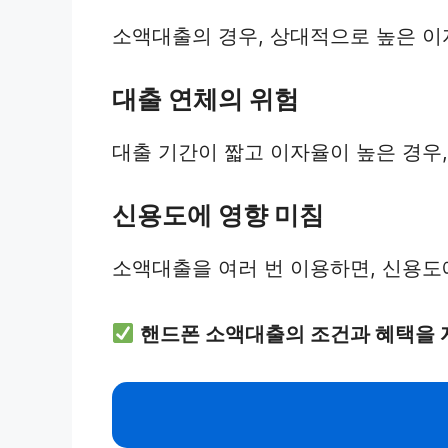
소액대출의 경우, 상대적으로 높은 이
대출 연체의 위험
대출 기간이 짧고 이자율이 높은 경우,
신용도에 영향 미침
소액대출을 여러 번 이용하면, 신용도에
핸드폰 소액대출의 조건과 혜택을 