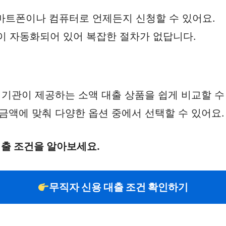
스마트폰이나 컴퓨터로 언제든지 신청할 수 있어요.
템이 자동화되어 있어 복잡한 절차가 없답니다.
융 기관이 제공하는 소액 대출 상품을 쉽게 비교할 수
 금액에 맞춰 다양한 옵션 중에서 선택할 수 있어요.
대출 조건을 알아보세요.
무직자 신용 대출 조건 확인하기