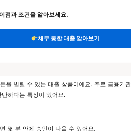
 이점과 조건을 알아보세요.
채무 통합 대출 알아보기
 돈을 빌릴 수 있는 대출 상품이에요. 주로 금융기
간단하다는 특징이 있어요.
르면 몇 분 안에 승인이 나올 수 있어요.