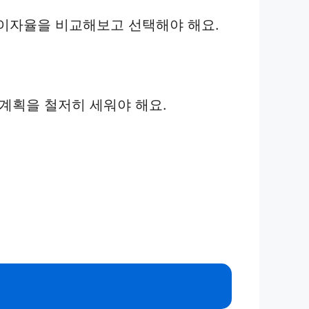
 이자율을 비교해보고 선택해야 해요.
 계획을 철저히 세워야 해요.