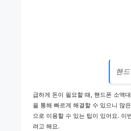
핸드
급하게 돈이 필요할 때, 핸드폰 소액대
을 통해 빠르게 해결할 수 있으니 많
으로 이용할 수 있는 팁이 있어요. 
려고 해요.