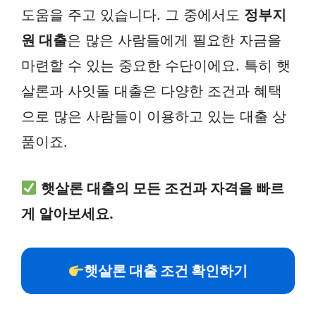
도움을 주고 있습니다. 그 중에서도
정부지
원 대출
은 많은 사람들에게 필요한 자금을
마련할 수 있는 중요한 수단이에요. 특히 햇
살론과 사잇돌 대출은 다양한 조건과 혜택
으로 많은 사람들이 이용하고 있는 대출 상
품이죠.
햇살론 대출의 모든 조건과 자격을 빠르
게 알아보세요.
햇살론 대출 조건 확인하기