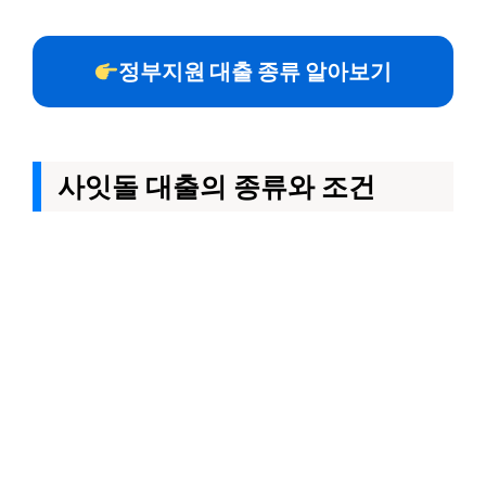
정부지원 대출 종류 알아보기
사잇돌 대출의 종류와 조건