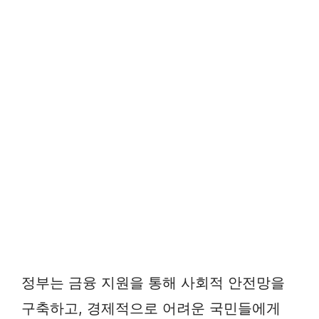
정부는 금융 지원을 통해 사회적 안전망을
구축하고, 경제적으로 어려운 국민들에게