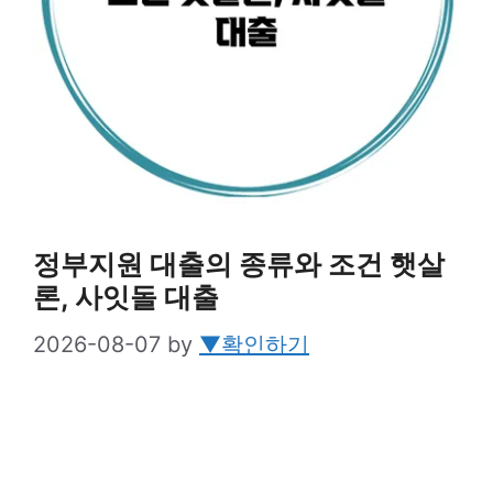
정부지원 대출의 종류와 조건 햇살
론, 사잇돌 대출
2026-08-07
by
▼확인하기