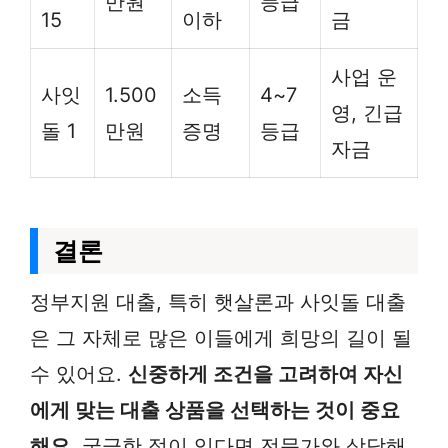
만원
등급
15
이하
금
사업 운
사잇
1.500
소득
4~7
영, 긴급
돌 1
만원
증명
등급
자금
결론
정부지원 대출, 특히 햇살론과 사잇돌 대출
은 그 자체로 많은 이들에게 희망의 길이 될
수 있어요.
신중하게 조건을 고려하여 자신
에게 맞는 대출 상품을 선택하는 것이 중요
해요.
궁금한 점이 있다면 전문가와 상담해