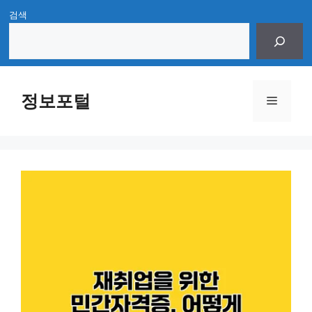
Skip
검색
to
content
정보포털
Menu