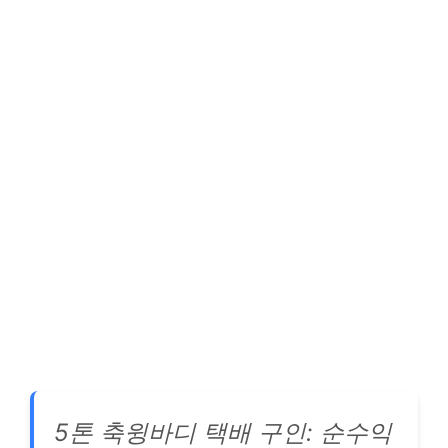
5톤 축윙바디 택배 구인: 순수익