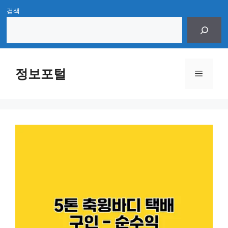
Skip
검색
to
content
정보포털
Menu