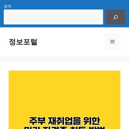
Skip
검색
to
content
정보포털
Menu