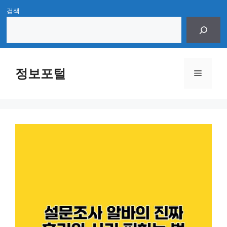
Skip
검색
to
content
정보포털
Menu