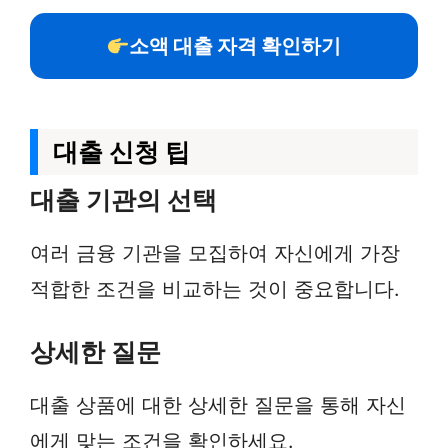
소액 대출 자격 확인하기
대출 신청 팁
대출 기관의 선택
여러 금융 기관을 모집하여 자신에게 가장
적합한 조건을 비교하는 것이 중요합니다.
상세한 질문
대출 상품에 대한 상세한 질문을 통해 자신
에게 맞는 조건을 확인하세요.