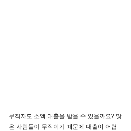
무직자도 소액 대출을 받을 수 있을까요? 많
은 사람들이 무직이기 때문에 대출이 어렵