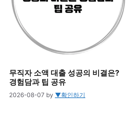
무직자 소액 대출 성공의 비결은?
경험담과 팁 공유
2026-08-07
by
▼확인하기