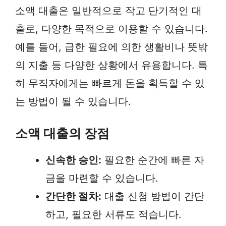
소액 대출은 일반적으로 작고 단기적인 대
출로, 다양한 목적으로 이용할 수 있습니다.
예를 들어, 급한 필요에 의한 생활비나 뜻밖
의 지출 등 다양한 상황에서 유용합니다. 특
히 무직자에게는 빠르게 돈을 획득할 수 있
는 방법이 될 수 있습니다.
소액 대출의 장점
신속한 승인:
필요한 순간에 빠른 자
금을 마련할 수 있습니다.
간단한 절차:
대출 신청 방법이 간단
하고, 필요한 서류도 적습니다.