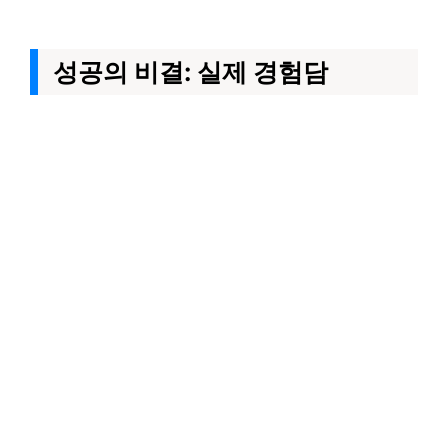
성공의 비결: 실제 경험담