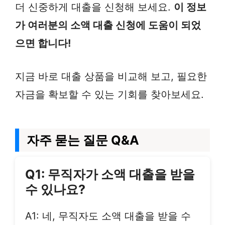
더 신중하게 대출을 신청해 보세요.
이 정보
가 여러분의 소액 대출 신청에 도움이 되었
으면 합니다!
지금 바로 대출 상품을 비교해 보고, 필요한
자금을 확보할 수 있는 기회를 찾아보세요.
자주 묻는 질문 Q&A
Q1: 무직자가 소액 대출을 받을
수 있나요?
A1: 네, 무직자도 소액 대출을 받을 수