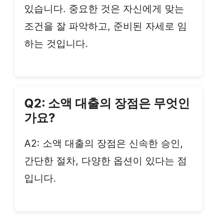
있습니다. 중요한 것은 자신에게 맞는
조건을 잘 파악하고, 준비된 자세로 임
하는 것입니다.
Q2: 소액 대출의 장점은 무엇인
가요?
A2: 소액 대출의 장점은 신속한 승인,
간단한 절차, 다양한 옵션이 있다는 점
입니다.