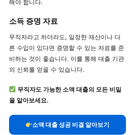
해야 합니다.
소득 증명 자료
무직자라고 하더라도, 일정한 재산이나 다
른 수입이 있다면 증명할 수 있는 자료를 준
비하는 것이 좋습니다. 이를 통해 대출 기관
의 신뢰를 얻을 수 있습니다.
무직자도 가능한 소액 대출의 모든 비밀
을 알아보세요.
소액 대출 성공 비결 알아보기