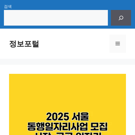
Skip
검색
to
content
정보포털
Menu