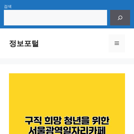
Skip
검색
to
content
정보포털
Menu