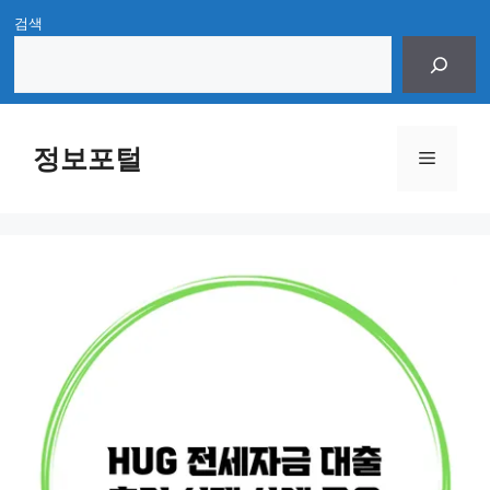
Skip
검색
to
content
정보포털
Menu