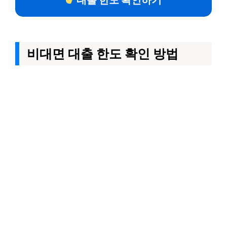
대출 한도 확인하기
비대면 대출 한도 확인 방법