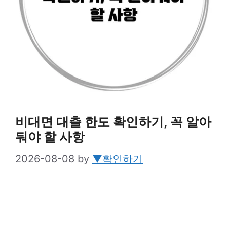
비대면 대출 한도 확인하기, 꼭 알아
둬야 할 사항
2026-08-08
by
▼확인하기