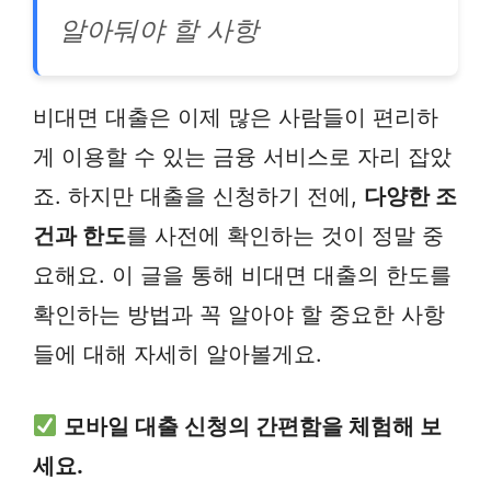
알아둬야 할 사항
비대면 대출은 이제 많은 사람들이 편리하
게 이용할 수 있는 금융 서비스로 자리 잡았
죠. 하지만 대출을 신청하기 전에,
다양한 조
건과 한도
를 사전에 확인하는 것이 정말 중
요해요. 이 글을 통해 비대면 대출의 한도를
확인하는 방법과 꼭 알아야 할 중요한 사항
들에 대해 자세히 알아볼게요.
모바일 대출 신청의 간편함을 체험해 보
세요.