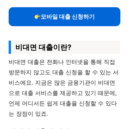
모바일 대출 신청하기
비대면 대출이란?
비대면 대출은 전화나 인터넷을 통해 직접
방문하지 않고도 대출 신청을 할 수 있는 서
비스에요. 지금은 많은 금융기관이 비대면
으로 대출 서비스를 제공하고 있기 때문에,
언제 어디서든 쉽게 대출을 신청할 수 있다
는 장점이 있죠.