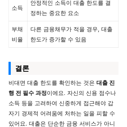
안정적인 소득이 대출 한도를 결
소득
정하는 중요한 요소
부채
다른 금융채무가 적을 경우, 대출
비율
한도가 증가할 수 있음
결론
비대면 대출 한도를 확인하는 것은
대출 진
행 전 필수 과정
이에요. 자신의 신용 점수나
소득 등을 고려하여 신중하게 접근해야 갑
자기 경제적 어려움에 처하는 일을 피할 수
있어요. 대출은 단순한 금융 서비스가 아니