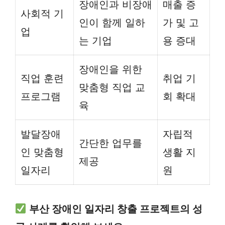
장애인과 비장애
매출 증
사회적 기
인이 함께 일하
가 및 고
업
는 기업
용 증대
장애인을 위한
직업 훈련
취업 기
맞춤형 직업 교
프로그램
회 확대
육
발달장애
자립적
간단한 업무를
인 맞춤형
생활 지
제공
일자리
원
부산 장애인 일자리 창출 프로젝트의 성