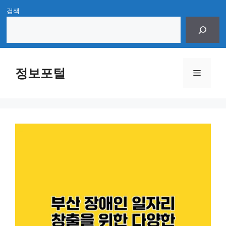
Skip
검색
to
content
정보포털
Menu