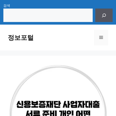
Skip
검색
to
content
정보포털
Menu