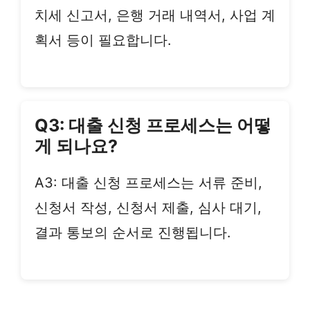
치세 신고서, 은행 거래 내역서, 사업 계
획서 등이 필요합니다.
Q3: 대출 신청 프로세스는 어떻
게 되나요?
A3: 대출 신청 프로세스는 서류 준비,
신청서 작성, 신청서 제출, 심사 대기,
결과 통보의 순서로 진행됩니다.