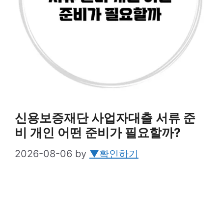
신용보증재단 사업자대출 서류 준
비 개인 어떤 준비가 필요할까?
2026-08-06
by
▼확인하기