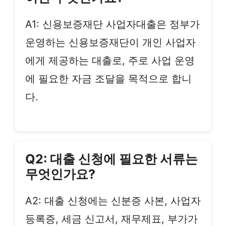
A1: 신용보증재단 사업자대출은 정부가
운영하는 신용보증재단이 개인 사업자
에게 제공하는 대출로, 주로 사업 운영
에 필요한 자금 조달을 목적으로 합니
다.
Q2: 대출 신청에 필요한 서류는
무엇인가요?
A2: 대출 신청에는 신분증 사본, 사업자
등록증, 세금 신고서, 재무제표, 부가가