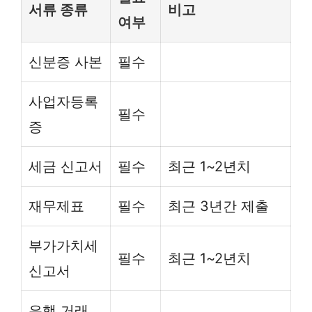
서류 종류
비고
여부
신분증 사본
필수
사업자등록
필수
증
세금 신고서
필수
최근 1~2년치
재무제표
필수
최근 3년간 제출
부가가치세
필수
최근 1~2년치
신고서
은행 거래