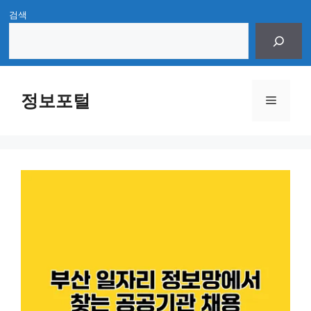
Skip
검색
to
content
정보포털
Menu