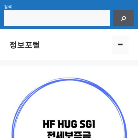
Skip
검색
to
content
정보포털
Menu