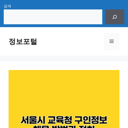
Skip
검색
to
content
정보포털
Menu