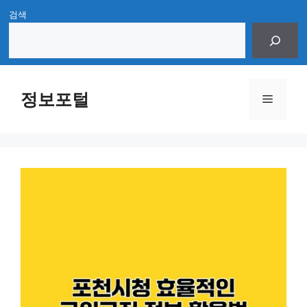
Skip
검색
to
content
정보포털
Menu