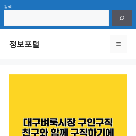
Skip
검색
to
content
정보포털
Menu