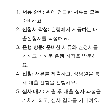
서류 준비:
위에 언급한 서류를 모두
준비해요.
신청서 작성:
은행에서 제공하는 대
출신청서를 작성해요.
은행 방문:
준비한 서류와 신청서를
가지고 가까운 은행 지점을 방문해
요.
신청:
서류를 제출하고, 상담원을 통
해 대출 신청을 진행해요.
심사 대기:
제출 후 대출 심사 과정을
거치게 되고, 심사 결과를 기다려요.