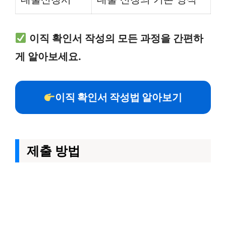
이직 확인서 작성의 모든 과정을 간편하
게 알아보세요.
이직 확인서 작성법 알아보기
제출 방법