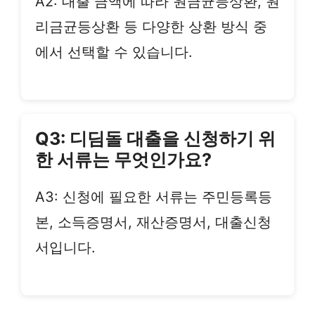
A2: 대출 금액에 따라 원금균등상환, 원
리금균등상환 등 다양한 상환 방식 중
에서 선택할 수 있습니다.
Q3: 디딤돌 대출을 신청하기 위
한 서류는 무엇인가요?
A3: 신청에 필요한 서류는 주민등록등
본, 소득증명서, 재산증명서, 대출신청
서입니다.