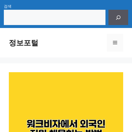
Skip
검색
to
content
정보포털
Menu