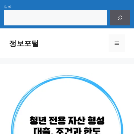
Skip
검색
to
content
정보포털
Menu