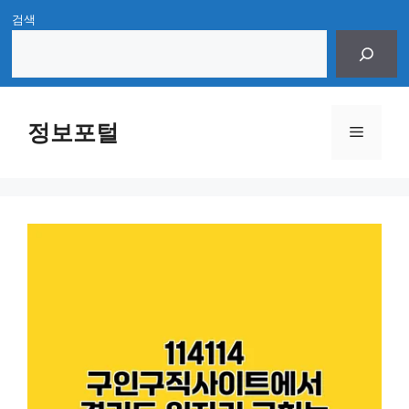
Skip
검색
to
content
정보포털
Menu